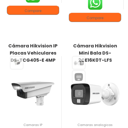
Compare
Compare
Cámara Hikvision IP
Cámara Hikvision
Placas Vehiculares
Mini Bala DS-
DS-TCG405-E 4MP
2CE16K0T-LFS
Camaras IP
Camaras analogicas