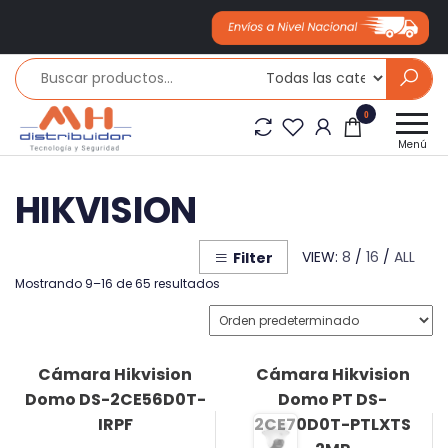
Saltar
al
contenido
Mh
0
distribuidor
Menú
HIKVISION
VIEW:
8
/
16
/
ALL
Filter
Mostrando 9–16 de 65 resultados
Cámara Hikvision
Cámara Hikvision
Domo DS-2CE56D0T-
Domo PT DS-
IRPF
2CE70D0T-PTLXTS