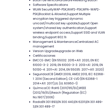
Botón de reinicio
Hardware Resetting Button
Software Specifications
WLAN Security
WAP-PSK,WAP2-PSK,WPA-WAP2-
PSK,Blocklist & Allowlist,Support Multiple
encryption key triggered dynamic
unicast/multicast key update,Support Open
system/shared key authentication,Support
wireless endpoint access,Support SSID and VLAN
binding,Support 802.11i
Management & Maintenance
Centralized AC
management
Version Upgrade
upgrade on Web
Certificaciones
EMC
CE-EMC (EN 55032: 2015+A11: 2020, EN IEC
61000-3-2: 2019, EN 61000-3-3: 2013+A1: 2019, EN
50130-4: 2011+A1: 2014, EN 55035: 2017+A11: 2020)
Seguridad
CB (AMD1:2009, AMD2:2013, IEC 62368-
1: 2014 (Second Edition), CE-LVD (EN 62368-1:
2014+A11: 2017),UL (UL 60950-1)
Química
CE-RoHS (2011/65/EU),WEEE
(2012/19/EU),Reach (Regulation (EC)
No.1907/2006)
Radio
EN 301 893,EN 300 440,EN 62311,EN 301 489-
3,EN 301 489-17