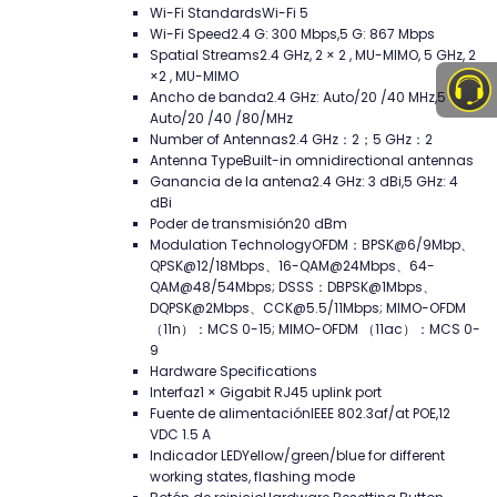
Wi-Fi Standards
Wi-Fi 5
Wi-Fi Speed
2.4 G: 300 Mbps,5 G: 867 Mbps
Spatial Streams
2.4 GHz, 2 × 2 , MU-MIMO, 5 GHz, 2
×2 , MU-MIMO
Ancho de banda
2.4 GHz: Auto/20 /40 MHz,5 GHz:
Auto/20 /40 /80/MHz
Number of Antennas
2.4 GHz：2；5 GHz：2
Antenna Type
Built-in omnidirectional antennas
Ganancia de la antena
2.4 GHz: 3 dBi,5 GHz: 4
dBi
Poder de transmisión
20 dBm
Modulation Technology
OFDM：BPSK@6/9Mbp、
QPSK@12/18Mbps、16-QAM@24Mbps、64-
QAM@48/54Mbps; DSSS：DBPSK@1Mbps、
DQPSK@2Mbps、CCK@5.5/11Mbps; MIMO-OFDM
（11n）：MCS 0-15; MIMO-OFDM （11ac）：MCS 0-
9
Hardware Specifications
Interfaz
1 × Gigabit RJ45 uplink port
Fuente de alimentación
IEEE 802.3af/at POE,12
VDC 1.5 A
Indicador LED
Yellow/green/blue for different
working states, flashing mode