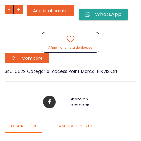
Access
-
+
Añadir al carrito
WhatsApp
Point
Hikvision
DS-
3WAP522-
SI
Punto
Añadir a la lista de deseos
de
Acceso
Compare
Techo
Wi-
SKU:
0629
Categoría:
Access Point
Marca:
HIKVISION
Fi
5
Gigabit
cantidad
Share on
Facebook
DESCRIPCIÓN
VALORACIONES (0)