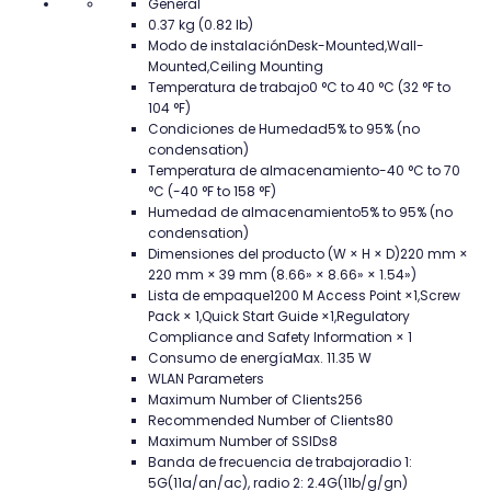
General
0.37 kg (0.82 lb)
Modo de instalación
Desk-Mounted,Wall-
Mounted,Ceiling Mounting
Temperatura de trabajo
0 °C to 40 °C (32 °F to
104 °F)
Condiciones de Humedad
5% to 95% (no
condensation)
Temperatura de almacenamiento
-40 °C to 70
°C (-40 °F to 158 °F)
Humedad de almacenamiento
5% to 95% (no
condensation)
Dimensiones del producto (W × H × D)
220 mm ×
220 mm × 39 mm (8.66» × 8.66» × 1.54»)
Lista de empaque
1200 M Access Point ×1,Screw
Pack × 1,Quick Start Guide ×1,Regulatory
Compliance and Safety Information × 1
Consumo de energía
Max. 11.35 W
WLAN Parameters
Maximum Number of Clients
256
Recommended Number of Clients
80
Maximum Number of SSIDs
8
Banda de frecuencia de trabajo
radio 1:
5G(11a/an/ac), radio 2: 2.4G(11b/g/gn)