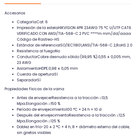
Accesorios
Categoría
Cat. 6
Impresión de la estela
HIKVISION 4PR 23AWG 75 °C U/UTP CAT6
VERIFICADO CON ANSI/TIA-568-C.2 PVC ****m mm/dd/aaaa
Código de Rastreo-HS
Estándar de referencia
ISO/IEC11801,ANSI/TIA-568-C.2,RoHS 2.0
Resistencia al fuego
No
Conductor
Cobre desnudo sólido (99,95 %);0,55 ± 0,005 mm,
23 AWG
Aislamiento
HDPE;0,98 ± 0,05 mm
Cuerda de apertura
Sí
Separador
Sí
Propiedades físicas de la vaina
Antes de envejecer
Resistencia a la tracción ≥13,5
Mpa;Elongación ≥150 %
Período de envejecimiento
100 °C × 24 h × 10 d
Después del envejecimiento
Resistencia a la tracción ≥12,5
Mpa;Elongación ≥125 %
Doblez en frío
-20 ± 2 °C × 4 h, 8 × diámetro externo del cable,
sin grietas visibles