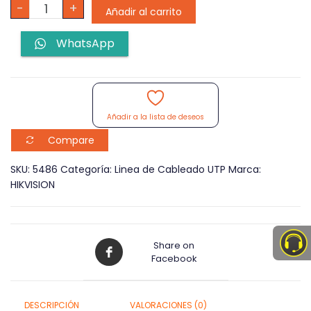
Cable
-
+
Añadir al carrito
UTP
Hikvision
WhatsApp
DS-
1LN6U-
G
CT6
305
Metros
Añadir a la lista de deseos
100%
Cobre
Compare
cantidad
SKU:
5486
Categoría:
Linea de Cableado UTP
Marca:
HIKVISION
Share on
Facebook
DESCRIPCIÓN
VALORACIONES (0)