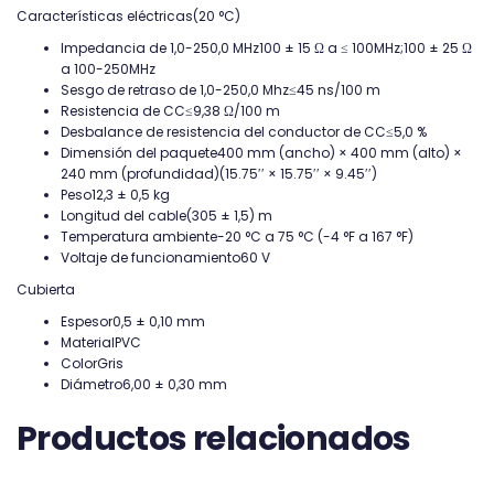
Características eléctricas(20 °C)
Impedancia de 1,0-250,0 MHz
100 ± 15 Ω a ≤ 100MHz;100 ± 25 Ω
a 100-250MHz
Sesgo de retraso de 1,0-250,0 Mhz
≤45 ns/100 m
Resistencia de CC
≤9,38 Ω/100 m
Desbalance de resistencia del conductor de CC
≤5,0 %
Dimensión del paquete
400 mm (ancho) × 400 mm (alto) ×
240 mm (profundidad)(15.75′′ × 15.75′′ × 9.45′′)
Peso
12,3 ± 0,5 kg
Longitud del cable
(305 ± 1,5) m
Temperatura ambiente
-20 °C a 75 °C (-4 °F a 167 °F)
Voltaje de funcionamiento
60 V
Cubierta
Espesor
0,5 ± 0,10 mm
Material
PVC
Color
Gris
Diámetro
6,00 ± 0,30 mm
Productos relacionados