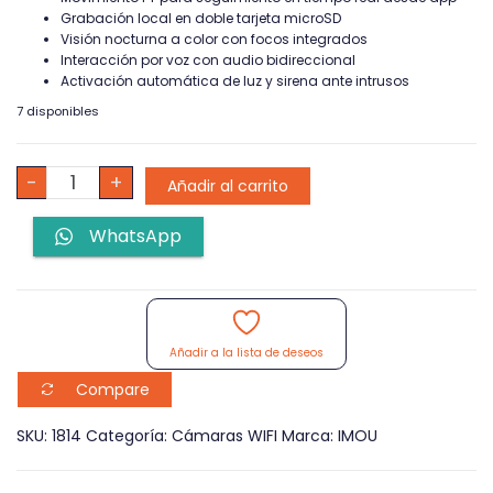
Grabación local en doble tarjeta microSD
Visión nocturna a color con focos integrados
Interacción por voz con audio bidireccional
Activación automática de luz y sirena ante intrusos
7 disponibles
Cámara
-
+
Añadir al carrito
Imou
Cruiser
WhatsApp
Triple
Lente
WIFI
IP/PT
IPC-
S7UN-
Añadir a la lista de deseos
11M0WED
11MP
Compare
cantidad
SKU:
1814
Categoría:
Cámaras WIFI
Marca:
IMOU