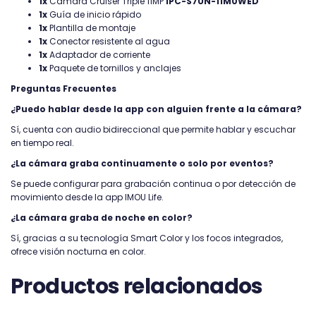
1x
Cámara Cruiser Triple 11MP
IPC-S7UN-11M0WED
1x
Guía de inicio rápido
1x
Plantilla de montaje
1x
Conector resistente al agua
1x
Adaptador de corriente
1x
Paquete de tornillos y anclajes
Preguntas Frecuentes
¿Puedo hablar desde la app con alguien frente a la cámara?
Sí, cuenta con audio bidireccional que permite hablar y escuchar
en tiempo real.
¿La cámara graba continuamente o solo por eventos?
Se puede configurar para grabación continua o por detección de
movimiento desde la app IMOU Life.
¿La cámara graba de noche en color?
Sí, gracias a su tecnología Smart Color y los focos integrados,
ofrece visión nocturna en color.
Productos relacionados