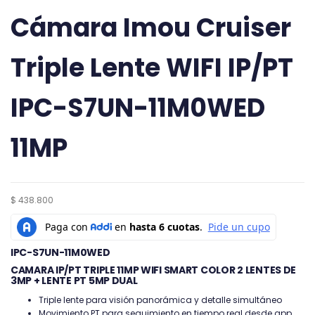
Cámara Imou Cruiser
Triple Lente WIFI IP/PT
IPC-S7UN-11M0WED
11MP
$
438.800
IPC-S7UN-11M0WED
CAMARA IP/PT TRIPLE 11MP WIFI SMART COLOR 2 LENTES DE
3MP + LENTE PT 5MP DUAL
Triple lente para visión panorámica y detalle simultáneo
Movimiento PT para seguimiento en tiempo real desde app