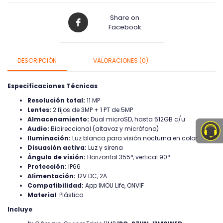
Share on
Facebook
DESCRIPCIÓN
VALORACIONES (0)
Especificaciones Técnicas
Resolución total:
11 MP
Lentes:
2 fijos de 3MP + 1 PT de 5MP
Almacenamiento:
Dual microSD, hasta 512GB c/u
Audio:
Bidireccional (altavoz y micrófono)
Iluminación:
Luz blanca para visión nocturna en color
Disuasión activa:
Luz y sirena
Ángulo de visión:
Horizontal 355°, vertical 90°
Protección:
IP66
Alimentación:
12V DC, 2A
Compatibilidad:
App IMOU Life, ONVIF
Material
: Plástico
Incluye