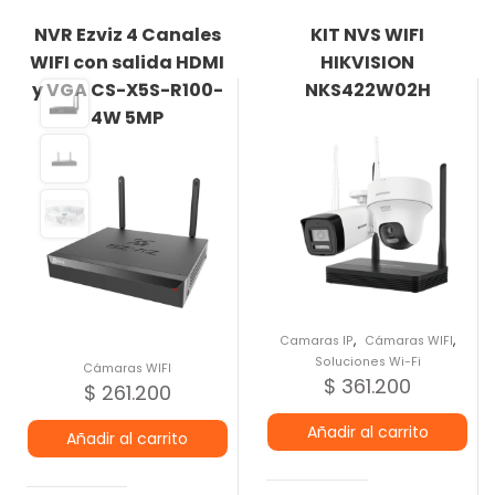
NVR Ezviz 4 Canales
KIT NVS WIFI
WIFI con salida HDMI
HIKVISION
y VGA CS-X5S-R100-
NKS422W02H
4W 5MP
,
,
Camaras IP
Cámaras WIFI
Soluciones Wi-Fi
Cámaras WIFI
$
361.200
$
261.200
Añadir al carrito
Añadir al carrito