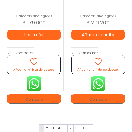
Camaras analogicas
Camaras analogicas
$
179.000
$
201.200
Leer más
Añadir al carrito
Comparar
Comparar
Añadir a la lista de deseos
Añadir a la lista de deseos
Compare
Compare
1
2
3
4
…
7
8
9
→