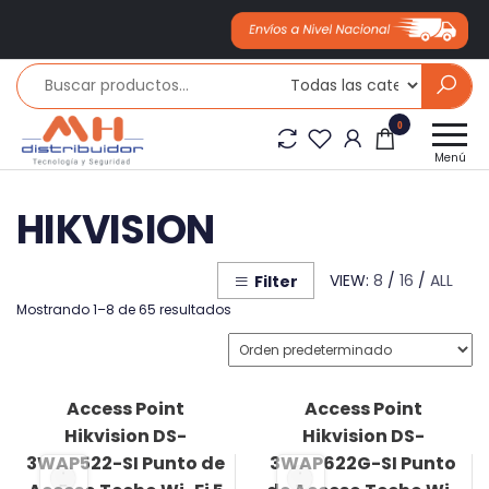
Saltar
al
contenido
Mh
0
distribuidor
Menú
HIKVISION
VIEW:
8
/
16
/
ALL
Filter
Mostrando 1–8 de 65 resultados
Access Point
Access Point
Hikvision DS-
Hikvision DS-
3WAP522-SI Punto de
3WAP622G-SI Punto