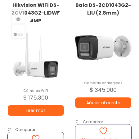
Hikvision WIFI DS-
Bala DS-2CD1043G2-
2CV1043G2-LIDWF
LIU (2.8mm)
4MP
Camaras analogicas
$
345.900
Cámaras WIFI
$
175.300
Añadir al carrito
Leer más
Comparar
Comparar